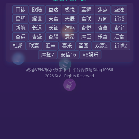
首页
我们的服务
企业快讯